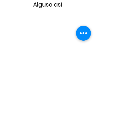
Alguse asi
Vaata kogu repertuaari
VÕTA MEIEGA ÜHENDUST
Kutsu Teater Sõber
külla
!