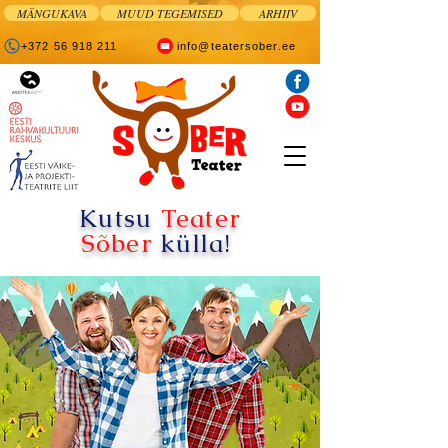
MÄNGUKAVA
MUUD TEGEMISED
ARHIIV
+372 56 918 211
info@teatersober.ee
Kutsu
Teater
Sõber
külla!