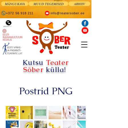
MÄNGUKAVA
MUUD TEGEMISED
ARHIIV
+372 56 918 211
info@teatersober.ee
Kutsu
Teater
Sõber
külla!
Postrid PNG