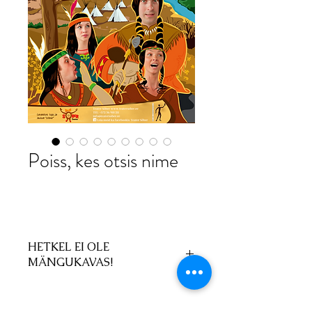
Poiss, kes otsis nime
HETKEL EI OLE
MÄNGUKAVAS!
Etendus räägib indiaanlastest
– natuke
ajalugu, seiklusi, nalja ja muusikat.