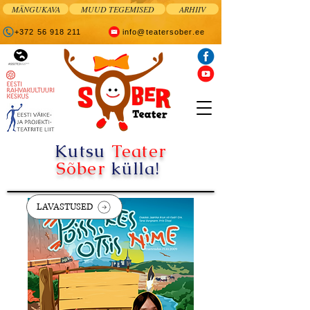
MÄNGUKAVA
MUUD TEGEMISED
ARHIIV
+372 56 918 211
info@teatersober.ee
Kutsu
Teater
Sõber
külla!
LAVASTUSED